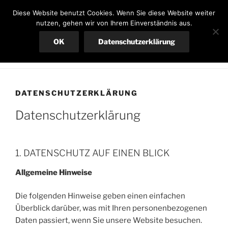
Zum
SCHREINEREI OLIV
Diese Website benutzt Cookies. Wenn Sie diese Website weiter
Inhalt
nutzen, gehen wir von Ihrem Einverständnis aus.
Ihre Schreinerei in Neuried
springen
OK
Datenschutzerklärung
Menü
DATENSCHUTZERKLÄRUNG
Datenschutzerklärung
1. DATENSCHUTZ AUF EINEN BLICK
Allgemeine Hinweise
Die folgenden Hinweise geben einen einfachen
Überblick darüber, was mit Ihren personenbezogenen
Daten passiert, wenn Sie unsere Website besuchen.