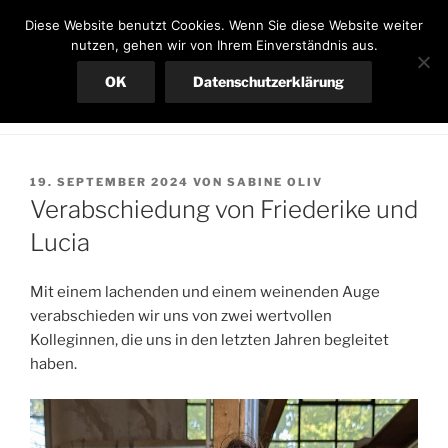
Zum
SCHREINEREI OLIV
Diese Website benutzt Cookies. Wenn Sie diese Website weiter
Inhalt
nutzen, gehen wir von Ihrem Einverständnis aus.
Ihre Schreinerei in Neuried
springen
OK
Datenschutzerklärung
Menü
VERÖFFENTLICHT
19. SEPTEMBER 2024
VON
SABINE OLIV
AM
Verabschiedung von Friederike und
Lucia
Mit einem lachenden und einem weinenden Auge
verabschieden wir uns von zwei wertvollen
Kolleginnen, die uns in den letzten Jahren begleitet
haben.