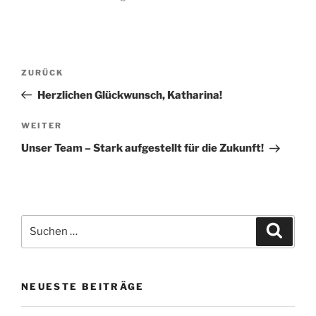
Beitrags-
Vorheriger
ZURÜCK
Navigation
Beitrag
Herzlichen Glückwunsch, Katharina!
Nächster
WEITER
Beitrag
Unser Team – Stark aufgestellt für die Zukunft!
Suche
Suche
nach:
NEUESTE BEITRÄGE