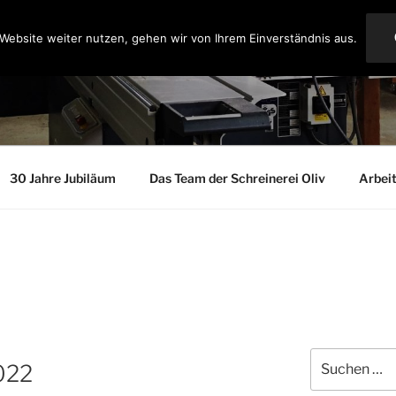
Website weiter nutzen, gehen wir von Ihrem Einverständnis aus.
EI OLIV
30 Jahre Jubiläum
Das Team der Schreinerei Oliv
Arbei
Suche
022
nach: