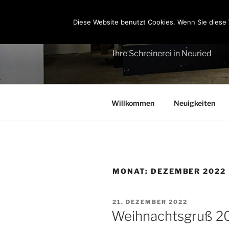
Zum
Inhalt
Diese Website benutzt Cookies. Wenn Sie diese 
SCHREINER
springen
Ihre Schreinerei in Neuried
Willkommen
Neuigkeiten
MONAT:
DEZEMBER 2022
VERÖFFENTLICHT
21. DEZEMBER 2022
AM
Weihnachtsgruß 2