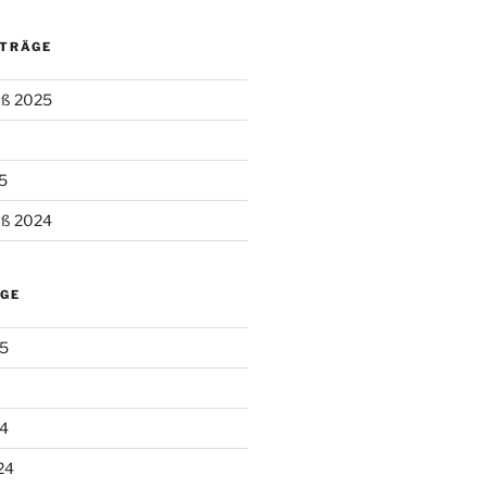
ITRÄGE
uß 2025
5
uß 2024
ÄGE
5
4
24