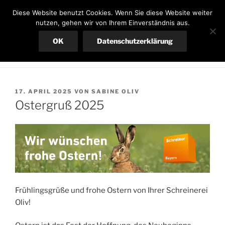
Zum
SCHREINEREI OLIV
Diese Website benutzt Cookies. Wenn Sie diese Website weiter
Inhalt
nutzen, gehen wir von Ihrem Einverständnis aus.
Ihre Schreinerei in Neuried
springen
OK
Datenschutzerklärung
Menü
VERÖFFENTLICHT
17. APRIL 2025
VON
SABINE OLIV
AM
Ostergruß 2025
Frühlingsgrüße und frohe Ostern von Ihrer Schreinerei
Oliv!