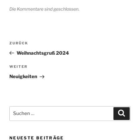
Die Kommentare sind geschlossen.
Beitrags-
Vorheriger
ZURÜCK
Navigation
Beitrag
Weihnachtsgruß 2024
Nächster
WEITER
Beitrag
Neuigkeiten
Suche
Suche
nach:
NEUESTE BEITRÄGE